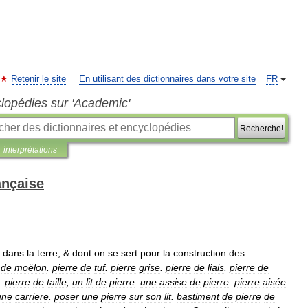
Retenir le site
En utilisant des dictionnaires dans votre site
FR
clopédies sur 'Academic'
Recherche!
interprétations
ançaise
dans
la
terre
, &
dont
on
se
sert
pour
la
construction
des
de
moëlon
.
pierre
de
tuf
.
pierre
grise
.
pierre
de
liais
.
pierre
de
.
pierre
de
taille
,
un
lit
de
pierre
.
une
assise
de
pierre
.
pierre
aisée
une
carriere
.
poser
une
pierre
sur
son
lit
.
bastiment
de
pierre
de