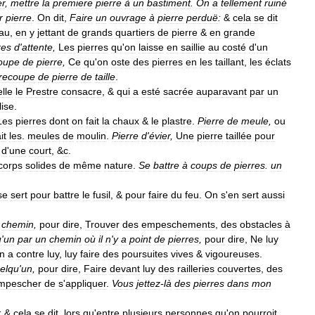
r
,
mettre
la
premiere
pierre
à
un
bastiment
.
On
a
tellement
ruiné
r
pierre
.
On
dit
,
Faire
un
ouvrage
à
pierre
perduë:
&
cela
se
dit
au
,
en
y
jettant
de
grands
quartiers
de
pierre
&
en
grande
res
d
'
attente
,
Les
pierres
qu
'
on
laisse
en
saillie
au
costé
d
'
un
oupe
de
pierre
,
Ce
qu
'
on
oste
des
pierres
en
les
taillant
,
les
éclats
recoupe
de
pierre
de
taille
.
lle
le
Prestre
consacre
, &
qui
a
esté
sacrée
auparavant
par
un
lise
.
Les
pierres
dont
on
fait
la
chaux
&
le
plastre
.
Pierre
de
meule
,
ou
it
les
.
meules
de
moulin
.
Pierre
d
'
évier
,
Une
pierre
taillée
pour
,
d
'
une
court
, &
c
.
corps
solides
de
même
nature
.
Se
battre
à
coups
de
pierres
.
un
se
sert
pour
battre
le
fusil
, &
pour
faire
du
feu
.
On
s
'
en
sert
aussi
chemin
,
pour
dire
,
Trouver
des
empeschements
,
des
obstacles
à
u
'
un
par
un
chemin
où
il
n
'
y
a
point
de
pierres
,
pour
dire
,
Ne
luy
n
a
contre
luy
,
luy
faire
des
poursuites
vives
&
vigoureuses
.
elqu
'
un
,
pour
dire
,
Faire
devant
luy
des
railleries
couvertes
,
des
mpescher
de
s
'
appliquer
.
Vous
jettez
-
là
des
pierres
dans
mon
:
&
cela
se
dit
,
lors
qu
'
entre
plusieurs
personnes
qu
'
on
pourroit