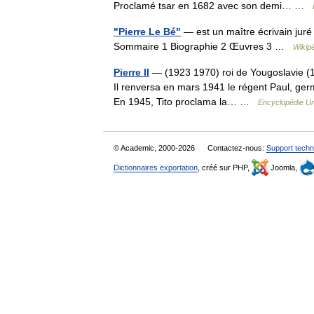
Proclamé tsar en 1682 avec son demi… …
"Pierre Le Bé"
— est un maître écrivain juré f
Sommaire 1 Biographie 2 Œuvres 3 …
Wikip
Pierre II
— (1923 1970) roi de Yougoslavie (193
Il renversa en mars 1941 le régent Paul, germ
En 1945, Tito proclama la… …
Encyclopédie Un
© Academic, 2000-2026
Contactez-nous:
Support techn
Dictionnaires exportation
, créé sur PHP,
Joomla,