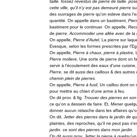
taille
.
fossez
revestus
de
pierre
de
taille
.
pose
cette
ville
,
qu
'
il
n
'
y
est
pas
demeuré
pierre
su
des
ouvrages
de
pierre
qu
'
on
esleve
dans
l
'
e
quantité
.
On
appelle
dans
un
bastiment
,
Pier
bastiment
pour
le
continuer
.
On
appelle
,
Rec
de
pierre
.
Accommoder
une
allée
avec
de
la
On
appelle
,
Pierre
d
'
Autel
,
La
pierre
sur
laque
Evesque
,
selon
les
formes
prescrites
par
l
'
Eg
On
appelle
,
Pierre
à
chaux
,
pierre
à
plastre
,
Pierre
moliere
,
Une
sorte
de
pierre
dont
on
fa
servir
à
l
'
écoulement
des
eaux
d
'
une
cuisine
Pierre
,
se
dit
aussi
des
cailloux
&
des
autres
chemin
plein
de
pierres
.
On
appelle
,
Pierre
à
fusil
,
Un
caillou
dont
on
pour
mettre
au
chien
d
'
une
arme
à
feu
.
On
dit
prov
. &
fig
.
Trouver
des
pierres
en
son
ce
qu
'
on
a
dessein
de
faire
.
Et
,
Mener
quelq
donner
aucun
relasche
dans
les
affaires
qu
'
o
On
dit
,
Jetter
des
pierres
dans
le
jardin
de
qu
plaintes
,
des
reproches
,
qu
'
il
ne
peut
pas
s
'
e
jardin
.
ce
sont
des
pierres
dans
mon
jardin
.
On
dit
aussi
prov
.
Jetter
la
pierre
à
quelqu
'
un