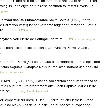
ame Peter, and also occurs as surnames and place names. Pierre
lowing its Latin etym petrus (also common to Peter).Novels* , a
kipedia
auptstadt des US Bundesstaates South Dakota (1392) Pierre,
che Form von Peter) ist der Vorname folgender Personen: Petrus
llard …
Deutsch Wikipedia
onymes, voir Pierre de Portugal. Pierre V …
Wikipédia en Français
l botánico identificado con la abreviatura Pierre, véase Jean
l
ir Pierre. Pierre (41) est un faux documentaire en trois épisodes
 Tristan Séguéla. Synopsis Deux journalistes mènent une enquête
kipédia en Français
ARIE (1713 1789) Il est de ces artistes dont l’importance se
tif qu’à leur œuvre proprement dite. Jean Baptiste Marie Pierre
peintre se… …
Encyclopédie Universelle
Ier, empereur du Brésil. RUSSIE Pierre Ier, dit Pierre le Grand
du tsar Alexis. Il fit de la Russie une puissance européenne.