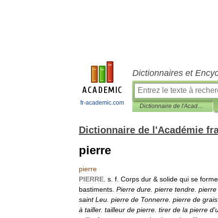
Dictionnaires et Ency
fr-academic.com
Dictionnaire de l'Académie française
Dictionnaire de l'Académie fr
pierre
pierre
PIERRE
.
s
.
f
.
Corps
dur
&
solide
qui
se
forme
bastiments
.
Pierre
dure
.
pierre
tendre
.
pierre
saint
Leu
.
pierre
de
Tonnerre
.
pierre
de
grais
à
tailler
.
tailleur
de
pierre
.
tirer
de
la
pierre
d
'