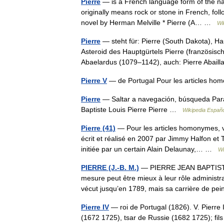
Pierre
— is a French language form of the n
originally means rock or stone in French, fol
novel by Herman Melville * Pierre (A… …
Wi
Pierre
— steht für: Pierre (South Dakota), H
Asteroid des Hauptgürtels Pierre (französis
Abaelardus (1079–1142), auch: Pierre Abai
Pierre V
— de Portugal Pour les articles hom
Pierre
— Saltar a navegación, búsqueda Para e
Baptiste Louis Pierre Pierre …
Wikipedia Españo
Pierre (41)
— Pour les articles homonymes, vo
écrit et réalisé en 2007 par Jimmy Halfon et
initiée par un certain Alain Delaunay,… …
Wi
PIERRE (J.-B. M.)
— PIERRE JEAN BAPTISTE M
mesure peut être mieux à leur rôle administra
vécut jusqu’en 1789, mais sa carrière de 
Pierre IV
— roi de Portugal (1826). V. Pierre 
(1672 1725), tsar de Russie (1682 1725); fils 