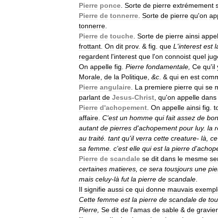
Pierre
ponce
.
Sorte
de
pierre
extrémement
Pierre
de
tonnerre
.
Sorte
de
pierre
qu
'
on
ap
tonnerre
.
Pierre
de
touche
.
Sorte
de
pierre
ainsi
appel
frottant
.
On
dit
prov
. &
fig
.
que
L
'
interest
est
l
regardent
l
'
interest
que
l
'
on
connoist
quel
ju
On
appelle
fig
.
Pierre
fondamentale
,
Ce
qu
'
il
Morale
,
de
la
Politique
,
&
c
. &
qui
en
est
com
Pierre
angulaire
.
La
premiere
pierre
qui
se
parlant
de
Jesus
-
Christ
,
qu
'
on
appelle
dans
Pierre
d
'
achopement
.
On
appelle
ainsi
fig
.
t
affaire
.
C
'
est
un
homme
qui
fait
assez
de
bo
autant
de
pierres
d
'
achopement
pour
luy
.
la
r
au
traité
.
tant
qu
'
il
verra
cette
creature
-
là
,
ce
sa
femme
.
c
'
est
elle
qui
est
la
pierre
d
'
achop
Pierre
de
scandale
se
dit
dans
le
mesme
se
certaines
matieres
,
ce
sera
tousjours
une
pie
mais
celuy
-
là
fut
la
pierre
de
scandale
.
Il
signifie
aussi
ce
qui
donne
mauvais
exempl
Cette
femme
est
la
pierre
de
scandale
de
tou
Pierre
,
Se
dit
de
l
'
amas
de
sable
&
de
gravier