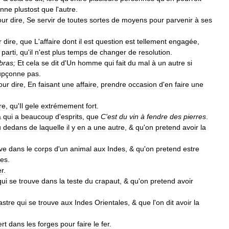
onne
plustost
que
l
'
autre
.
our
dire
,
Se
servir
de
toutes
sortes
de
moyens
pour
parvenir
à
ses
r
dire
,
que
L
'
affaire
dont
il
est
question
est
tellement
engagée
,
parti
,
qu
'
il
n
'
est
plus
temps
de
changer
de
resolution
.
bras
;
Et
cela
se
dit
d
'
Un
homme
qui
fait
du
mal
à
un
autre
si
upçonne
pas
.
our
dire
,
En
faisant
une
affaire
,
prendre
occasion
d
'
en
faire
une
re
,
qu
'
Il
gele
extrémement
fort
.
&
qui
a
beaucoup
d
'
esprits
,
que
C
'
est
du
vin
à
fendre
des
pierres
.
u
dedans
de
laquelle
il
y
en
a
une
autre
, &
qu
'
on
pretend
avoir
la
ve
dans
le
corps
d
'
un
animal
aux
Indes
, &
qu
'
on
pretend
estre
nes
.
er
.
qui
se
trouve
dans
la
teste
du
crapaut
, &
qu
'
on
pretend
avoir
astre
qui
se
trouve
aux
Indes
Orientales
, &
que
l
'
on
dit
avoir
la
ert
dans
les
forges
pour
faire
le
fer
.