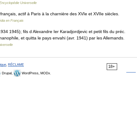
Encyclopédie Universelle
rançais, actif à Paris à la charnière des XVIe et XVIIe siècles.
édia en Français
4 1945); fils d Alexandre Ier Karadjordjevic et petit fils du préc.
anophile, et quitta le pays envahi (avr. 1941) par les Allemands.
iverselle
ique
,
RÉCLAME
18+
Drupal,
WordPress, MODx.