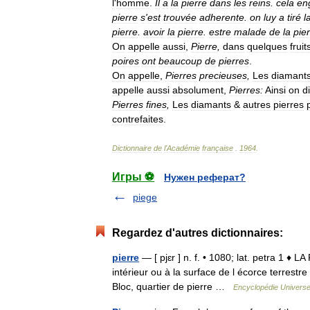
l
'
homme
.
Il
a
la
pierre
dans
les
reins
.
cela
en
pierre
s
'
est
trouvée
adherente
.
on
luy
a
tiré
l
pierre
.
avoir
la
pierre
.
estre
malade
de
la
pie
On
appelle
aussi
,
Pierre
,
dans
quelques
fruit
poires
ont
beaucoup
de
pierres
.
On
appelle
,
Pierres
precieuses
,
Les
diamant
appelle
aussi
absolument
,
Pierres:
Ainsi
on
di
Pierres
fines
,
Les
diamants
&
autres
pierres
contrefaites
.
Dictionnaire
de
l
'
Académie
française
.
1964
.
Игры ⚽
Нужен реферат?
piege
Regardez d'autres dictionnaires:
pierre
— [ pjɛr ] n. f. • 1080; lat. petra 1 ♦ 
intérieur ou à la surface de l écorce terrestre 
Bloc, quartier de pierre …
Encyclopédie Universe