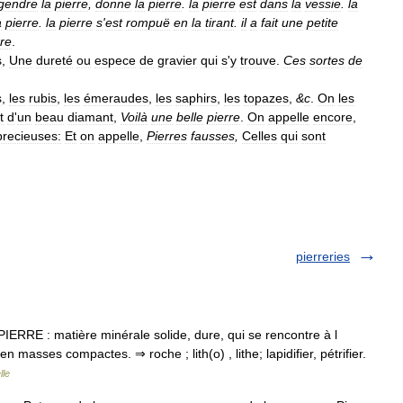
gendre
la
pierre
,
donne
la
pierre
.
la
pierre
est
dans
la
vessie
.
la
a
pierre
.
la
pierre
s
'
est
rompuë
en
la
tirant
.
il
a
fait
une
petite
rre
.
s
,
Une
dureté
ou
espece
de
gravier
qui
s
'
y
trouve
.
Ces
sortes
de
s
,
les
rubis
,
les
émeraudes
,
les
saphirs
,
les
topazes
,
&
c
.
On
les
t
d
'
un
beau
diamant
,
Voilà
une
belle
pierre
.
On
appelle
encore
,
precieuses:
Et
on
appelle
,
Pierres
fausses
,
Celles
qui
sont
pierreries
LA PIERRE : matière minérale solide, dure, qui se rencontre à l
en masses compactes. ⇒ roche ; lith(o) , lithe; lapidifier, pétrifier.
lle