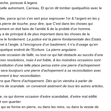
seche
,
poreuse
&
legere
.
pelle
autrement
,
Carreau
,
Et
qu
'
on
dit
tomber
quelquefois
avec
le
lée
,
parce
qu
'
on
s
'
en
sert
pour
esprouver
l
'
or
&
l
'
argent
en
les
y
a
pierre
de
touche
,
pour
dire
,
que
C
'
est
dans
les
choses
qui
gement
on
doit
faire
de
l
'
amitié
&
de
la
probité
d
'
un
homme
.
y
a
de
principal
&
de
plus
important
dans
les
choses
de
la
me
le
fondement
.
La
justice
est
la
pierre
fondamentale
des
Estats
.
met
à
l
'
angle
,
à
l
'
encognure
d
'
un
bastiment
,
il
n
'
a
d
'
usage
qu
'
en
quelque
endroit
de
l
'
Ecriture
.
La
pierre
angulaire
.
oute
occasion
de
faillir
,
ou
tout
ce
qui
fait
obstacle
au
succés
d
'
une
nnes
resolutions
,
mais
il
est
foible
, &
les
moindres
occasions
sont
estitution
d
'
une
telle
place
pensa
estre
une
pierre
d
'
achopement
sera
tousjours
une
pierre
d
'
achopement
à
sa
reconciliation
avec
ement
à
leur
reconciliation
.
ns
que
Pierre
d
'
achopement
.
Dés
qu
'
on
viendra
à
parler
de
rre
de
scandale
.
on
convenoit
aisément
de
tous
les
autres
articles
,
e
,
ce
qui
donne
occasion
d
'
estre
scandalisé
,
d
'
estre
mal
édifié
.
t
son
quartier
.
qui
se
forme
en
pierre
,
ou
dans
les
reins
,
ou
dans
la
vessie
de