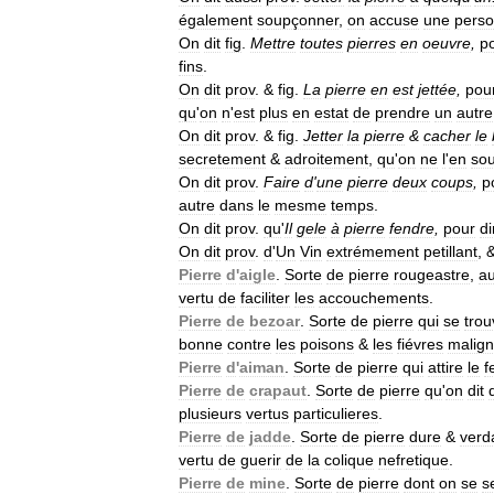
également
soupçonner
,
on
accuse
une
pers
On
dit
fig
.
Mettre
toutes
pierres
en
oeuvre
,
p
fins
.
On
dit
prov
. &
fig
.
La
pierre
en
est
jettée
,
pou
qu
'
on
n
'
est
plus
en
estat
de
prendre
un
autre
On
dit
prov
. &
fig
.
Jetter
la
pierre
&
cacher
le
secretement
&
adroitement
,
qu
'
on
ne
l
'
en
so
On
dit
prov
.
Faire
d
'
une
pierre
deux
coups
,
p
autre
dans
le
mesme
temps
.
On
dit
prov
.
qu
'
Il
gele
à
pierre
fendre
,
pour
di
On
dit
prov
.
d
'
Un
Vin
extrémement
petillant
, 
Pierre
d
'
aigle
.
Sorte
de
pierre
rougeastre
,
a
vertu
de
faciliter
les
accouchements
.
Pierre
de
bezoar
.
Sorte
de
pierre
qui
se
trou
bonne
contre
les
poisons
&
les
fiévres
malig
Pierre
d
'
aiman
.
Sorte
de
pierre
qui
attire
le
f
Pierre
de
crapaut
.
Sorte
de
pierre
qu
'
on
dit
plusieurs
vertus
particulieres
.
Pierre
de
jadde
.
Sorte
de
pierre
dure
&
verd
vertu
de
guerir
de
la
colique
nefretique
.
Pierre
de
mine
.
Sorte
de
pierre
dont
on
se
s